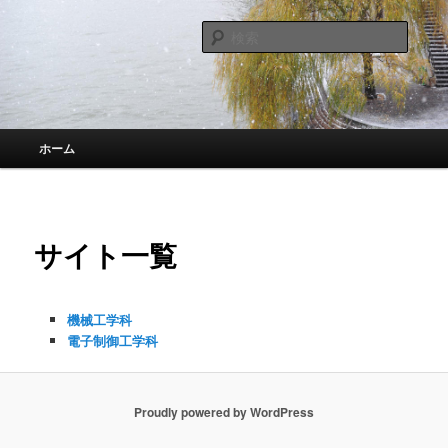
メ
イ
検
ン
索
コ
鹿児島高専
ン
テ
ン
メ
ホーム
ツ
イ
へ
ン
移
メ
動
ニ
サイト一覧
ュ
ー
機械工学科
電子制御工学科
Proudly powered by WordPress