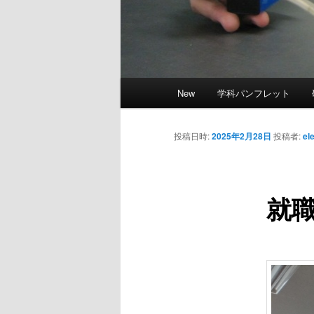
メ
New
学科パンフレット
イ
ン
メ
投稿日時:
2025年2月28日
投稿者:
el
ニ
ュ
ー
就