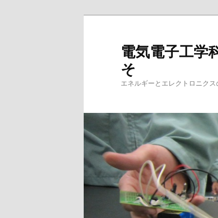
メ
イ
ン
電気電子工学
コ
そ
ン
テ
エネルギーとエレクトロニクス
ン
ツ
へ
移
動