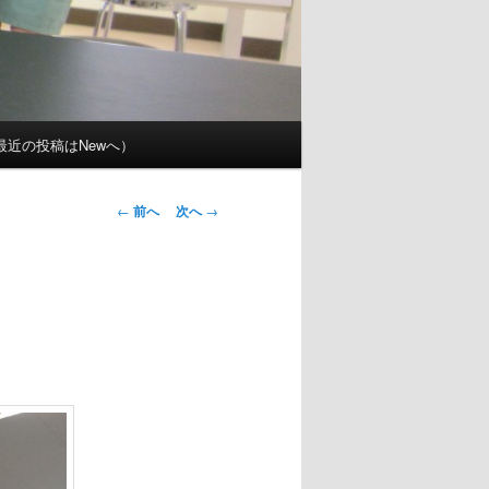
近の投稿はNewへ）
投
←
前へ
次へ
→
稿
ナ
ビ
ゲ
ー
シ
ョ
ン