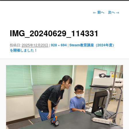
ュ
ー
画
← 前へ
次へ →
像
ナ
ビ
IMG_20240629_114331
ゲ
ー
投稿日:
2025年12月23日
|
928 × 694
|
Steam教育講座（2024年度）
シ
を開催しました！
ョ
ン