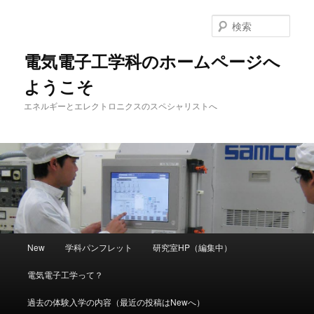
メ
イ
検
ン
索
コ
電気電子工学科のホームページへ
ン
ようこそ
テ
ン
エネルギーとエレクトロニクスのスペシャリストへ
ツ
へ
移
動
メ
New
学科パンフレット
研究室HP（編集中）
イ
ン
電気電子工学って？
メ
ニ
過去の体験入学の内容（最近の投稿はNewへ）