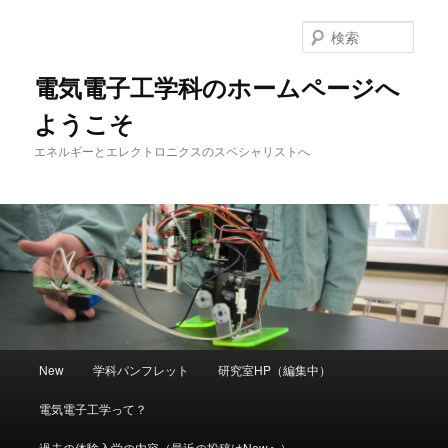
メ
サ
イ
ブ
検
ン
コ
索
コ
ン
電気電子工学科のホームページへ
ン
テ
ようこそ
テ
ン
ン
ツ
エネルギーとエレクトロニクスのスペシャリストへ
ツ
へ
へ
移
移
動
動
メ
New
学科パンフレット
研究室HP（編集中）
イ
ン
電気電子工学って？
メ
ニ
過去の体験入学の内容（最近の投稿はNewへ）