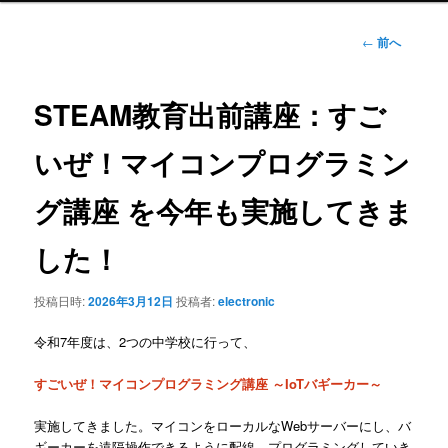
ュ
ー
投
←
前へ
稿
ナ
ビ
STEAM教育出前講座：すご
ゲ
ー
いぜ！マイコンプログラミン
シ
ョ
グ講座 を今年も実施してきま
ン
した！
投稿日時:
2026年3月12日
投稿者:
electronic
令和7年度は、2つの中学校に行って、
すごいぜ！マイコンプログラミング講座 ～IoTバギーカー～
実施してきました。マイコンをローカルなWebサーバーにし、バ
ギーカーを遠隔操作できるように配線、プログラミングしていき