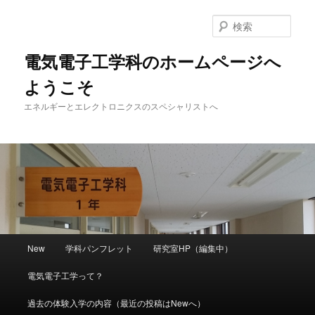
メ
イ
検
ン
索
コ
電気電子工学科のホームページへ
ン
ようこそ
テ
ン
エネルギーとエレクトロニクスのスペシャリストへ
ツ
へ
移
動
メ
New
学科パンフレット
研究室HP（編集中）
イ
ン
電気電子工学って？
メ
ニ
過去の体験入学の内容（最近の投稿はNewへ）