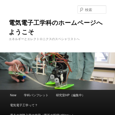
メ
イ
検
ン
索
コ
電気電子工学科のホームページへ
ン
ようこそ
テ
ン
エネルギーとエレクトロニクスのスペシャリストへ
ツ
へ
移
動
メ
New
学科パンフレット
研究室HP（編集中）
イ
ン
電気電子工学って？
メ
ニ
過去の体験入学の内容（最近の投稿はNewへ）