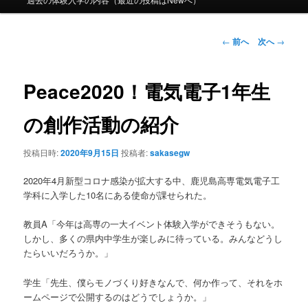
ュ
ー
投
←
前へ
次へ
→
稿
ナ
ビ
Peace2020！電気電子1年生
ゲ
ー
の創作活動の紹介
シ
ョ
投稿日時:
2020年9月15日
投稿者:
sakasegw
ン
2020年4月新型コロナ感染が拡大する中、鹿児島高専電気電子工
学科に入学した10名にある使命が課せられた。
教員A「今年は高専の一大イベント体験入学ができそうもない。
しかし、多くの県内中学生が楽しみに待っている。みんなどうし
たらいいだろうか。」
学生「先生、僕らモノづくり好きなんで、何か作って、それをホ
ームページで公開するのはどうでしょうか。」