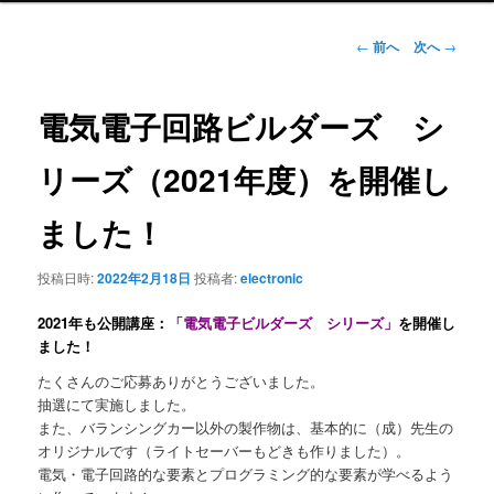
ュ
ー
投
←
前へ
次へ
→
稿
ナ
ビ
電気電子回路ビルダーズ シ
ゲ
ー
リーズ（2021年度）を開催し
シ
ョ
ました！
ン
投稿日時:
2022年2月18日
投稿者:
electronic
2021年も公開講座：
「電気電子ビルダーズ シリーズ」
を開催し
ました！
たくさんのご応募ありがとうございました。
抽選にて実施しました。
また、バランシングカー以外の製作物は、基本的に（成）先生の
オリジナルです（ライトセーバーもどきも作りました）。
電気・電子回路的な要素とプログラミング的な要素が学べるよう