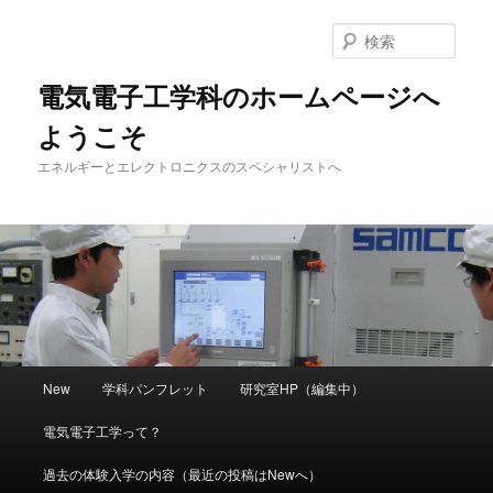
メ
イ
検
ン
索
コ
電気電子工学科のホームページへ
ン
ようこそ
テ
ン
エネルギーとエレクトロニクスのスペシャリストへ
ツ
へ
移
動
メ
New
学科パンフレット
研究室HP（編集中）
イ
ン
電気電子工学って？
メ
ニ
過去の体験入学の内容（最近の投稿はNewへ）