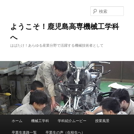
メ
イ
検
ン
索
コ
ようこそ！鹿児島高専機械工学科
ン
へ
テ
ン
はばたけ！あらゆる産業分野で活躍する機械技術者として
ツ
へ
移
動
メ
ホーム
機械工学科
学科紹介ムービー
授業風景
イ
ン
卒業生進路一覧
卒業生の声（在校生へ）