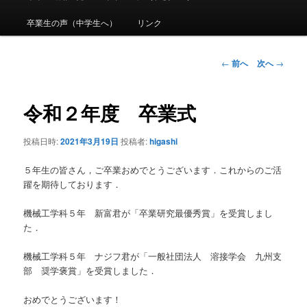
メ
ニ
卒業生の声（中学生へ）
リンク
ュ
ー
投
←
前へ
次へ
→
稿
ナ
ビ
令和２年度 卒業式
ゲ
ー
投稿日時:
2021年3月19日
投稿者:
higashi
シ
ョ
５年生の皆さん，ご卒業おめでとうございます．これからのご活
ン
躍を期待しております．
機械工学科５年 新富君が「卒業研究最優秀賞」を受賞しまし
た．
機械工学科５年 ナジフ君が「一般社団法人 溶接学会 九州支
部 奨学褒賞」を受賞しました．
おめでとうございます！