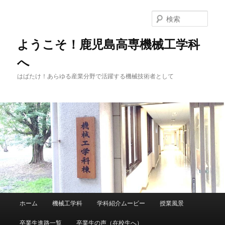
メ
イ
検
ン
索
コ
ようこそ！鹿児島高専機械工学科
ン
へ
テ
ン
はばたけ！あらゆる産業分野で活躍する機械技術者として
ツ
へ
移
動
メ
ホーム
機械工学科
学科紹介ムービー
授業風景
イ
ン
卒業生進路一覧
卒業生の声（在校生へ）