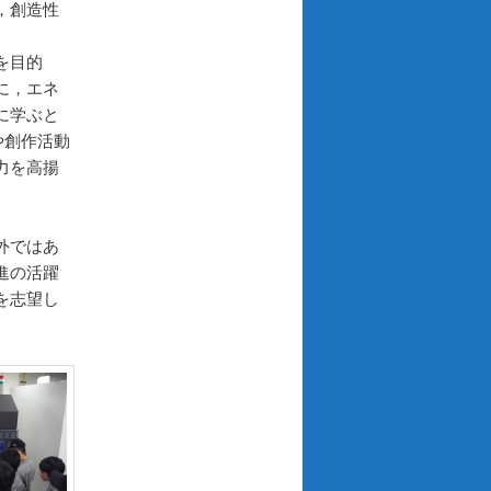
，創造性
を目的
に，エネ
に学ぶと
や創作活動
力を高揚
外ではあ
進の活躍
を志望し