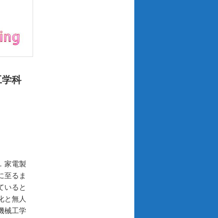
工学科
．家電製
に至るま
ていると
化と無人
機械工学