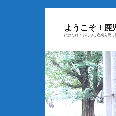
メ
イ
ン
ようこそ！鹿
コ
はばたけ！あらゆる産業分野で
ン
テ
ン
ツ
へ
移
動