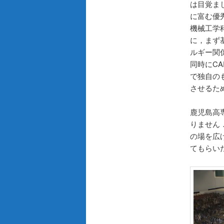
は目覚ま
に富む優
機械工学
に，まず
ルギー関
同時にC
で独自の
させるた
鹿児島高
りません
の場を広
てもらい