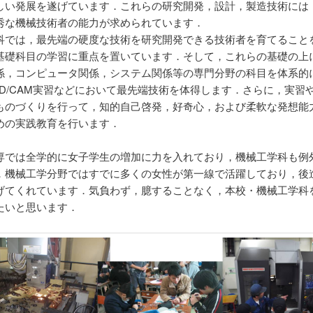
しい発展を遂げています．これらの研究開発，設計，製造技術には
秀な機械技術者の能力が求められています．
科では，最先端の硬度な技術を研究開発できる技術者を育てること
基礎科目の学習に重点を置いています．そして，これらの基礎の上
係，コンピュータ関係，システム関係等の専門分野の科目を体系的
AD/CAM実習などにおいて最先端技術を体得します．さらに，実習
ものづくりを行って，知的自己啓発，好奇心，および柔軟な発想能
めの実践教育を行います．
専では全学的に女子学生の増加に力を入れており，機械工学科も例
．機械工学分野ではすでに多くの女性が第一線で活躍しており，後
げてくれています．気負わず，臆することなく，本校・機械工学科
たいと思います．