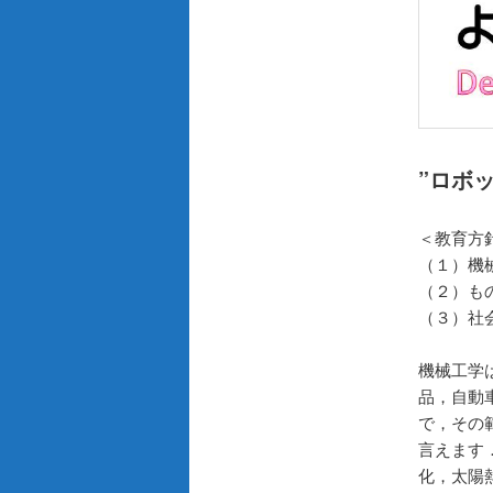
”ロボ
＜教育方
（１）機
（２）も
（３）社
機械工学
品，自動
で，その
言えます
化，太陽