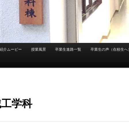
紹介ムービー
授業風景
卒業生進路一覧
卒業生の声（在校生へ
械工学科