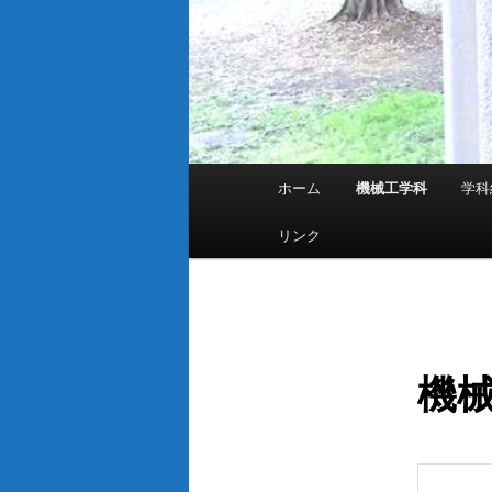
メ
ホーム
機械工学科
学科
イ
ン
リンク
メ
ニ
ュ
ー
機