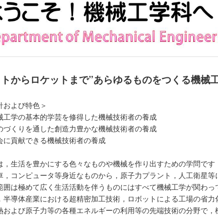
ットからロケットまで”あらゆるものをつくる機械
針および特色＞
械工学の基本的学芸を修得した機械技術者の養成
のづくりを通した創造力豊かな機械技術者の養成
会に貢献できる機械技術者の養成
は，生活を豊かにする色々なものや機械を作り出すための学問です
車，コンピュータ等身近なものから，原子力プラント，人工衛星等
範囲は極めて広く生活活動を伴うものにはすべて機械工学が関わっ
．半導体産業における超精密加工技術，ロボットによる工場の省力
熱および原子力等の各種エネルギーの利用等の先端技術の分野で，