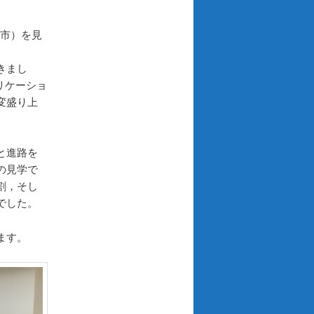
ン
島市）を見
きまし
リケーショ
変盛り上
と進路を
の見学で
割，そし
でした。
ます。