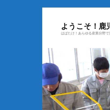
メ
イ
ン
ようこそ！鹿
コ
はばたけ！あらゆる産業分野で
ン
テ
ン
ツ
へ
移
動