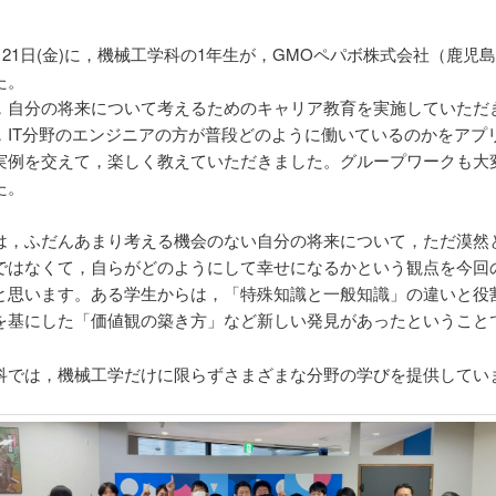
7月21日(金)に，機械工学科の1年生が，GMOペパボ株式会社（鹿児
た。
，自分の将来について考えるためのキャリア教育を実施していただ
，IT分野のエンジニアの方が普段どのように働いているのかをアプ
実例を交えて，楽しく教えていただきました。グループワークも大
た。
は，ふだんあまり考える機会のない自分の将来について，ただ漠然
ではなくて，自らがどのようにして幸せになるかという観点を今回
と思います。ある学生からは，「特殊知識と一般知識」の違いと役
を基にした「価値観の築き方」など新しい発見があったということ
科では，機械工学だけに限らずさまざまな分野の学びを提供してい