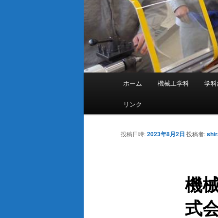
メ
ホーム
機械工学科
学科
イ
ン
リンク
メ
ニ
投稿日時:
2023年8月2日
投稿者:
shir
ュ
ー
機械
式