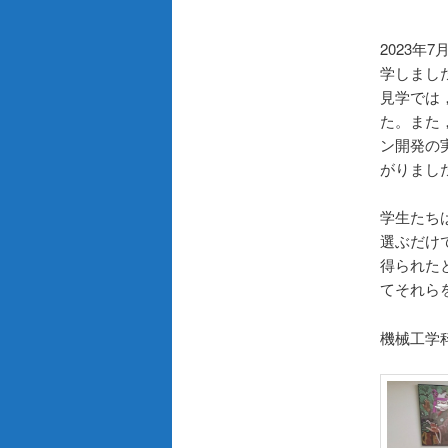
2023年
学しまし
見学では
た。また
ン開発の
がりまし
学生たち
選ぶだけ
得られた
てそれら
機械工学