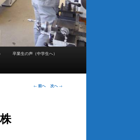
）
卒業生の声（中学生へ）
投
←
前へ
次へ
→
稿
ナ
ビ
ボ株
ゲ
ー
。
シ
ョ