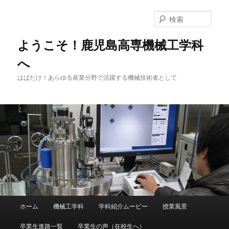
メ
サ
イ
ブ
検
ン
コ
索
コ
ン
ようこそ！鹿児島高専機械工学科
ン
テ
へ
テ
ン
ン
ツ
はばたけ！あらゆる産業分野で活躍する機械技術者として
ツ
へ
へ
移
移
動
動
メ
ホーム
機械工学科
学科紹介ムービー
授業風景
イ
ン
卒業生進路一覧
卒業生の声（在校生へ）