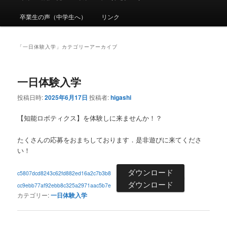
メ
ニ
卒業生の声（中学生へ）
リンク
ュ
ー
「
一日体験入学
」カテゴリーアーカイブ
一日体験入学
投稿日時:
2025年6月17日
投稿者:
higashi
【知能ロボティクス】を体験しに来ませんか！？
たくさんの応募をおまちしております．是非遊びに来てくださ
い！
ダウンロード
c5807dcd8243c62fd882ed16a2c7b3b8
ダウンロード
cc9ebb77af92ebb8c325a2971aac5b7e
カテゴリー:
一日体験入学